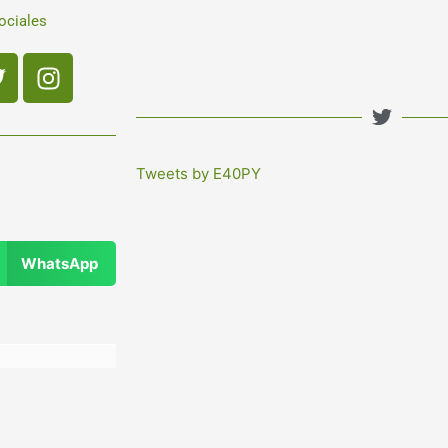
ociales
book
Twitter
Instagram
Tweets by E40PY
WhatsApp