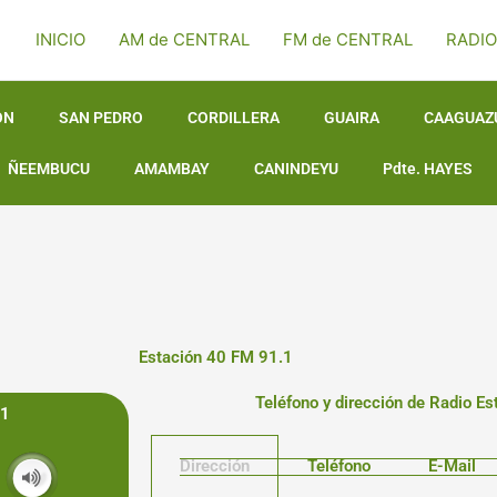
INICIO
AM de CENTRAL
FM de CENTRAL
RADIO
ON
SAN PEDRO
CORDILLERA
GUAIRA
CAAGUAZ
ÑEEMBUCU
AMAMBAY
CANINDEYU
Pdte. HAYES
Estación 40 FM 91.1
Teléfono y dirección de Radio E
.1
Dirección
Teléfono
E-Mail