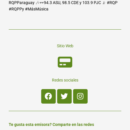
RQPParaguay
🎶🕶️
94.3 ASU,
98.5 CDE y 103.9 PJC
📡
#RQP
#RQPPy #MásMúsica
Sitio Web
Redes sociales
Facebook
Twitter
Instagram
Te gusta esta emisora? Comparte en las redes