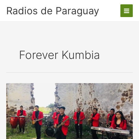
Ir
Radios de Paraguay
al
contenido
Forever Kumbia
«Así
es
el
amor»
nuevo
lanzamiento
de
Forever