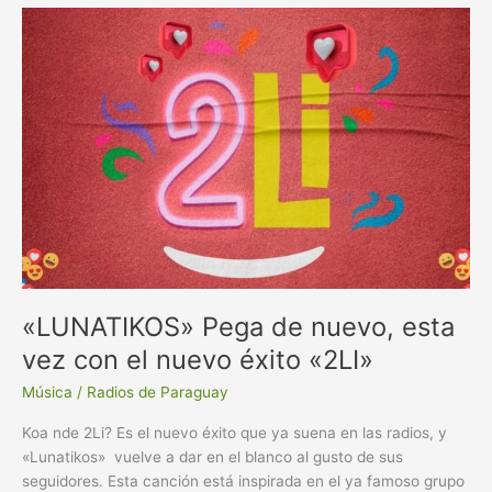
«LUNATIKOS»
Pega
de
nuevo,
esta
vez
con
el
nuevo
éxito
«2LI»
«LUNATIKOS» Pega de nuevo, esta
vez con el nuevo éxito «2LI»
Música
/
Radios de Paraguay
Koa nde 2Li? Es el nuevo éxito que ya suena en las radios, y
«Lunatikos» vuelve a dar en el blanco al gusto de sus
seguidores. Esta canción está inspirada en el ya famoso grupo