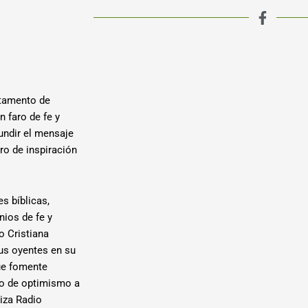
rtamento de
 faro de fe y
undir el mensaje
ro de inspiración
es bíblicas,
nios de fe y
o Cristiana
us oyentes en su
ue fomente
nto de optimismo a
iza Radio