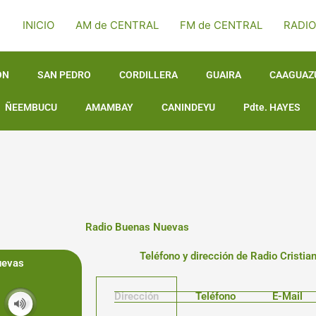
INICIO
AM de CENTRAL
FM de CENTRAL
RADIO
ON
SAN PEDRO
CORDILLERA
GUAIRA
CAAGUAZ
ÑEEMBUCU
AMAMBAY
CANINDEYU
Pdte. HAYES
Radio Buenas Nuevas
Teléfono y dirección de Radio Cristi
uevas
Dirección
Teléfono
E-Mail